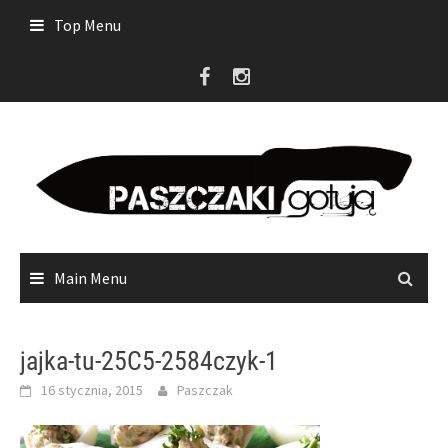
Skip
Top Menu
to
content
Main Menu
jajka-tu-25C5-2584czyk-1
16 stycznia, 2015
Paszczak