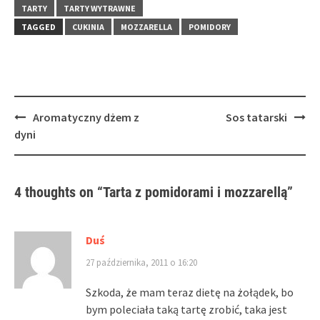
window)
window)
TARTY
TARTY WYTRAWNE
TAGGED
CUKINIA
MOZZARELLA
POMIDORY
Post
Aromatyczny dżem z
Sos tatarski
navigation
dyni
4 thoughts on “
Tarta z pomidorami i mozzarellą
”
Duś
27 października, 2011 o 16:20
Szkoda, że mam teraz dietę na żołądek, bo
bym poleciała taką tartę zrobić, taka jest