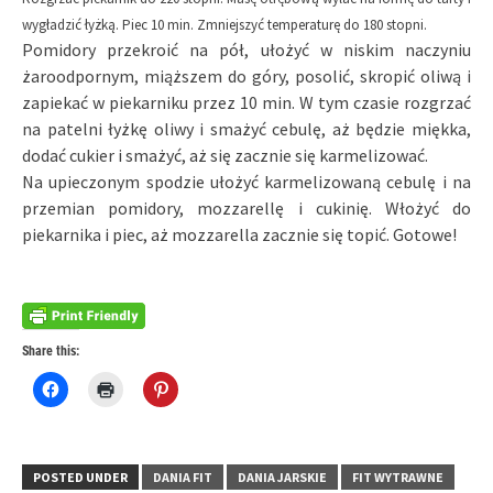
wygładzić łyżką. Piec 10 min.
Zmniejszyć temperaturę do 180 stopni.
Pomidory przekroić na pół, ułożyć w niskim naczyniu
żaroodpornym, miąższem do góry, posolić, skropić oliwą i
zapiekać w piekarniku przez 10 min. W tym czasie rozgrzać
na patelni łyżkę oliwy i smażyć cebulę, aż będzie miękka,
dodać cukier i smażyć, aż się zacznie się karmelizować.
Na upieczonym spodzie ułożyć karmelizowaną cebulę i na
przemian pomidory, mozzarellę i cukinię. Włożyć do
piekarnika i piec, aż mozzarella zacznie się topić. Gotowe!
Share this:
Click
Click
Click
to
to
to
share
print
share
on
(Opens
on
Facebook
in
Pinterest
(Opens
new
(Opens
in
window)
in
POSTED UNDER
DANIA FIT
DANIA JARSKIE
FIT WYTRAWNE
new
new