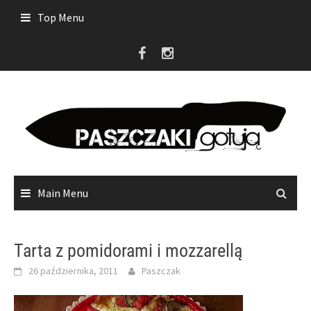
Skip
Top Menu
to
content
Main Menu
Tarta z pomidorami i mozzarellą
26 października, 2011
Paszczak