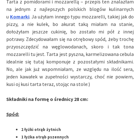
Tarta z pomidorami i mozzarellą – przepis ten znalazłam
na jednym z najlepszych polskich blogów kulinarnych
u
Komarki
. Ja użyłam innego typu mozzarelli, takiej jak do
pizzy, a nie kulek, bo akurat taką miałam na stanie,
dołożyłam jeszcze cukinię, bo zostało mi pół z innej
potrawy. Zdecydowałam się na otrębowy spód, żeby trochę
przyoszczędzić na węglowodanach, skoro i tak tona
mozzarelli tu jest. Tarta jest pyszna, karmelizowana cebula
idealnie się tutaj komponuje z pozostałymi składnikami.
No, ale jak już wspomniałam, ze względu na ilość sera,
jeden kawałek w zupełności wystarczy, choć nie powiem,
kusi oj kusi tarta teraz, stojąc na stole:)
Składniki na formę o średnicy 28 cm:
Spód:
2 łyżki otrąb żytnich
1 łyżka otrąb pszennych