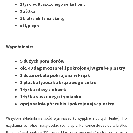
2 łyżki odtłuszczonego serka homo
3 żółtka
3 białka ubite na pianę,
sól, pieprz
Wypełnienie:
5 dużych pomidorów
ok. 40 dag mozzarelli pokrojonej w grube plastry
1 duża cebula pokrojona w krążki
1 płaska łyżeczka brązowego cukru
1 łyżka oliwy z oliwek
1 łyżka suszonego tymianku
opcjonalnie pół cukinii pokrojonej w plastry
Wszystkie składniki na spód wymieszać (z wyjątkiem ubitych białek). Po
uzyskaniu jednolitej masy dodać sól i pieprz. Na końcu dodać ubite białka.
Rozgrzać piekarnik do 220 stopni. Masę otrębową wylać na formę do tarty i