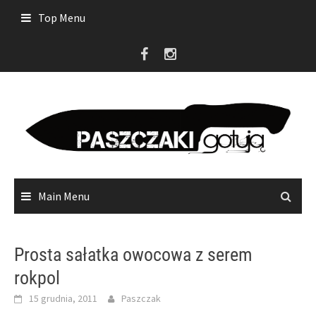
Skip
Top Menu
to
content
Main Menu
Prosta sałatka owocowa z serem
rokpol
15 grudnia, 2011
Paszczak