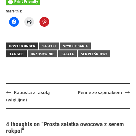
Share this:
Click
Click
Click
to
to
to
share
print
share
on
(Opens
on
Facebook
in
Pinterest
(Opens
new
(Opens
in
window)
in
POSTED UNDER
SAŁATKI
SZYBKIE DANIA
new
new
window)
window)
TAGGED
BRZOSKWINIE
SAŁATA
SER PLEŚNIOWY
Post
Kapusta z fasolą
Penne ze szpinakiem
navigation
(wigilijna)
4 thoughts on “
Prosta sałatka owocowa z serem
rokpol
”