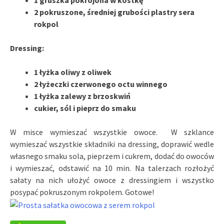
1 gruszka pokrojona w kostkę
2 pokruszone, średniej grubości plastry sera
rokpol
Dressing:
1 łyżka oliwy z oliwek
2 łyżeczki czerwonego octu winnego
1 łyżka zalewy z brzoskwiń
cukier, sól i pieprz do smaku
W misce wymieszać wszystkie owoce. W szklance
wymieszać wszystkie składniki na dressing, doprawić wedle
własnego smaku sola, pieprzem i cukrem, dodać do owoców
i wymieszać, odstawić na 10 min. Na talerzach rozłożyć
sałaty na nich ułożyć owoce z dressingiem i wszystko
posypać pokruszonym rokpolem. Gotowe!