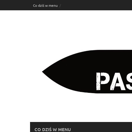
Skip
Co dziś w menu
to
content
CO DZIŚ W MENU