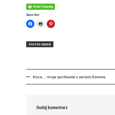
Share this:
Click
Click
Click
to
to
to
share
print
share
on
(Opens
on
Facebook
in
Pinterest
(Opens
new
(Opens
in
window)
in
POSTED UNDER
new
new
window)
window)
Post
Koza… moje spotkanie z serami Danmis
navigation
Dodaj komentarz