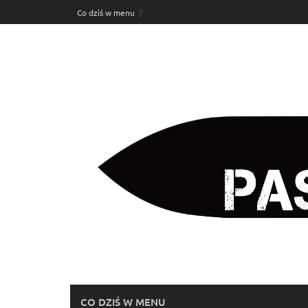
Skip
Co dziś w menu
to
content
CO DZIŚ W MENU