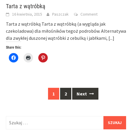
Tarta z wątróbką
16 kwietnia, 2015
Paszczak
Comment
Tarta z wątróbką Tarta z wątróbką (a wygląda jak
czekoladowa) dla miłośników tegoż podrobów. Alternatywa
dla zwykłej duszonej wątróbki z cebulką i jabłkami,
[...]
Share this:
Click
Click
Click
to
to
to
share
print
share
on
(Opens
on
Facebook
in
Pinterest
(Opens
new
(Opens
in
window)
in
new
new
window)
window)
Posts
1
2
Next
navigation
Szukaj: