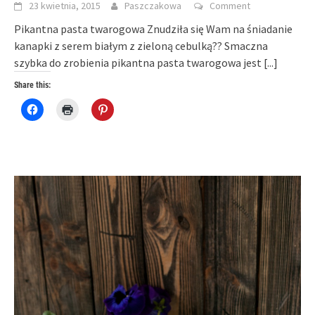
23 kwietnia, 2015
Paszczakowa
Comment
Pikantna pasta twarogowa Znudziła się Wam na śniadanie
kanapki z serem białym z zieloną cebulką?? Smaczna
szybka do zrobienia pikantna pasta twarogowa jest
[...]
Share this:
Click
Click
Click
to
to
to
share
print
share
on
(Opens
on
Facebook
in
Pinterest
(Opens
new
(Opens
in
window)
in
new
new
window)
window)