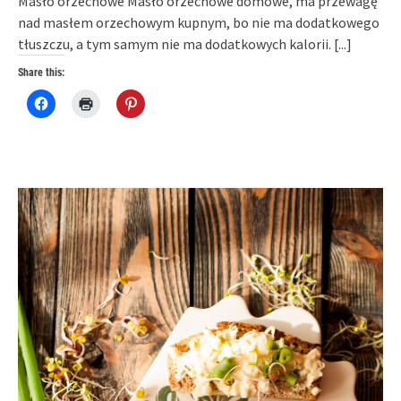
Masło orzechowe Masło orzechowe domowe, ma przewagę
nad masłem orzechowym kupnym, bo nie ma dodatkowego
tłuszczu, a tym samym nie ma dodatkowych kalorii.
[...]
Share this:
Click
Click
Click
to
to
to
share
print
share
on
(Opens
on
Facebook
in
Pinterest
(Opens
new
(Opens
in
window)
in
new
new
window)
window)