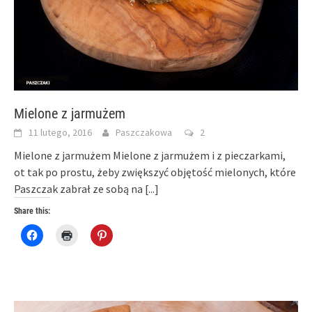
Mielone z jarmużem
11 lutego, 2016
Paszczakowa
2
Mielone z jarmużem Mielone z jarmużem i z pieczarkami,
ot tak po prostu, żeby zwiększyć objętość mielonych, które
Paszczak zabrał ze sobą na
[...]
Share this:
Click
Click
Click
to
to
to
share
print
share
on
(Opens
on
Facebook
in
Pinterest
(Opens
new
(Opens
in
window)
in
new
new
window)
window)