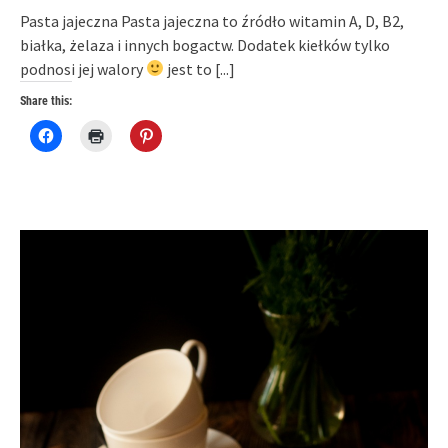
Pasta jajeczna Pasta jajeczna to źródło witamin A, D, B2,
białka, żelaza i innych bogactw. Dodatek kiełków tylko
podnosi jej walory
jest to
[...]
Share this:
Click
Click
Click
to
to
to
share
print
share
on
(Opens
on
Facebook
in
Pinterest
(Opens
new
(Opens
in
window)
in
new
new
window)
window)