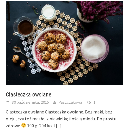
window)
window)
Ciasteczka owsiane
30 października, 2015
Paszczakowa
1
Ciasteczka owsiane Ciasteczka owsiane. Bez mąki, bez
oleju, czy też masła, z niewielką ilością miodu. Po prostu
zdrowe
100 g: 294 kcal
[...]