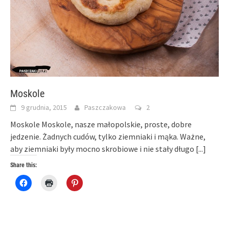
Moskole
9 grudnia, 2015
Paszczakowa
2
Moskole Moskole, nasze małopolskie, proste, dobre
jedzenie. Żadnych cudów, tylko ziemniaki i mąka. Ważne,
aby ziemniaki były mocno skrobiowe i nie stały długo
[...]
Share this:
Click
Click
Click
to
to
to
share
print
share
on
(Opens
on
Facebook
in
Pinterest
(Opens
new
(Opens
in
window)
in
new
new