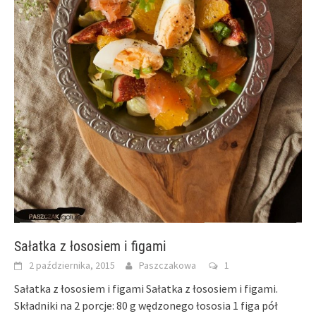
Sałatka z łososiem i figami
2 października, 2015
Paszczakowa
1
Sałatka z łososiem i figami Sałatka z łososiem i figami.
Składniki na 2 porcje: 80 g wędzonego łososia 1 figa pół