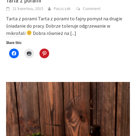
Tarta z porami
21 kwietnia, 2015
Paszczak
Comment
Tarta z porami Tarta z porami to fajny pomysł na drugie
śniadanie do pracy. Dobrze toleruje odgrzewanie w
mikrofali
Dobra również na
[...]
Share this:
Click
Click
Click
to
to
to
share
print
share
on
(Opens
on
Facebook
in
Pinterest
(Opens
new
(Opens
in
window)
in
new
new
window)
window)