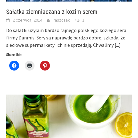
Sałatka ziemniaczana z kozim serem
2 czerwca, 2014
Paszczak
1
Do sałatki użyłam bardzo fajnego polskiego koziego sera
firmy Danmis. Sery są naprawdę bardzo dobre, szkoda, że
sieciowe supermarkety ich nie sprzedają. Chwalimy
[...]
Share this:
Click
Click
Click
to
to
to
share
print
share
on
(Opens
on
Facebook
in
Pinterest
(Opens
new
(Opens
in
window)
in
new
new
window)
window)