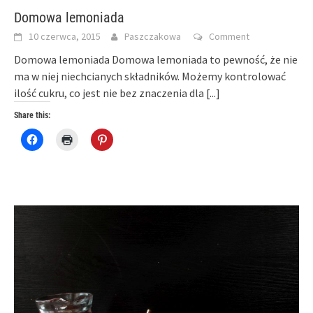
Domowa lemoniada
10 czerwca, 2015
Paszczakowa
Comment
Domowa lemoniada Domowa lemoniada to pewność, że nie
ma w niej niechcianych składników. Możemy kontrolować
ilość cukru, co jest nie bez znaczenia dla
[...]
Share this:
Click
Click
Click
to
to
to
share
print
share
on
(Opens
on
Facebook
in
Pinterest
(Opens
new
(Opens
in
window)
in
new
new
window)
window)