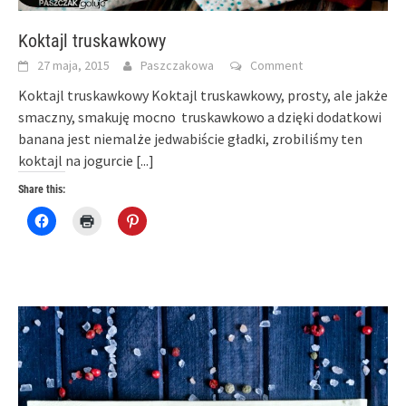
Koktajl truskawkowy
27 maja, 2015
Paszczakowa
Comment
Koktajl truskawkowy Koktajl truskawkowy, prosty, ale jakże
smaczny, smakuję mocno truskawkowo a dzięki dodatkowi
banana jest niemalże jedwabiście gładki, zrobiliśmy ten
koktajl na jogurcie
[...]
Share this:
Click
Click
Click
to
to
to
share
print
share
on
(Opens
on
Facebook
in
Pinterest
(Opens
new
(Opens
in
window)
in
new
new
window)
window)