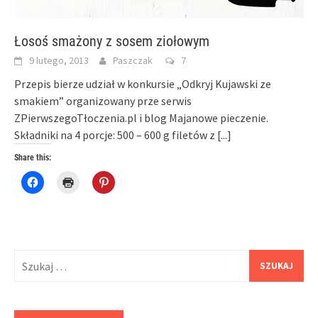
Łosoś smażony z sosem ziołowym
9 lutego, 2013
Paszczak
7
Przepis bierze udział w konkursie „Odkryj Kujawski ze
smakiem” organizowany prze serwis
ZPierwszegoTłoczenia.pl i blog Majanowe pieczenie.
Składniki na 4 porcje: 500 – 600 g filetów z
[...]
Share this:
Click
Click
Click
to
to
to
share
print
share
on
(Opens
on
Facebook
in
Pinterest
(Opens
new
(Opens
in
window)
in
new
new
window)
window)
Szukaj: