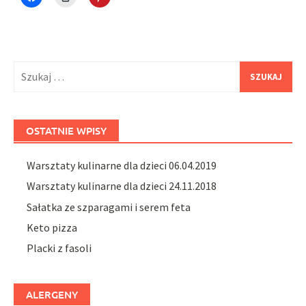
to
to
to
share
print
share
on
(Opens
on
Facebook
in
Pinterest
(Opens
new
(Opens
in
window)
in
new
new
window)
window)
Szukaj:
OSTATNIE WPISY
Warsztaty kulinarne dla dzieci 06.04.2019
Warsztaty kulinarne dla dzieci 24.11.2018
Sałatka ze szparagami i serem feta
Keto pizza
Placki z fasoli
ALERGENY