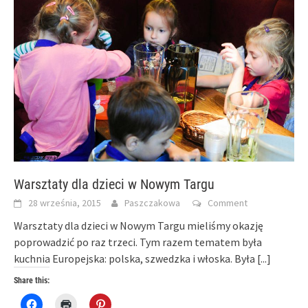
Warsztaty dla dzieci w Nowym Targu
28 września, 2015
Paszczakowa
Comment
Warsztaty dla dzieci w Nowym Targu mieliśmy okazję
poprowadzić po raz trzeci. Tym razem tematem była
kuchnia Europejska: polska, szwedzka i włoska. Była
[...]
Share this:
Click
Click
Click