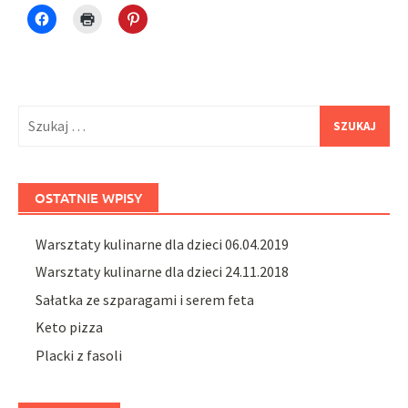
Click
Click
Click
to
to
to
share
print
share
on
(Opens
on
Facebook
in
Pinterest
(Opens
new
(Opens
in
window)
in
new
new
window)
window)
Szukaj:
OSTATNIE WPISY
Warsztaty kulinarne dla dzieci 06.04.2019
Warsztaty kulinarne dla dzieci 24.11.2018
Sałatka ze szparagami i serem feta
Keto pizza
Placki z fasoli