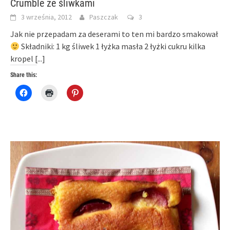
Crumble ze śliwkami
3 września, 2012
Paszczak
3
Jak nie przepadam za deserami to ten mi bardzo smakował
Składniki: 1 kg śliwek 1 łyżka masła 2 łyżki cukru kilka
kropel
[...]
Share this:
Click
Click
Click
to
to
to
share
print
share
on
(Opens
on
Facebook
in
Pinterest
(Opens
new
(Opens
in
window)
in
new
new
window)
window)