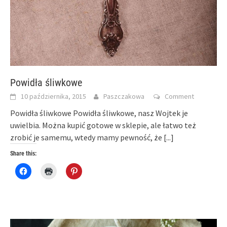
Powidła śliwkowe
10 października, 2015
Paszczakowa
Comment
Powidła śliwkowe Powidła śliwkowe, nasz Wojtek je
uwielbia. Można kupić gotowe w sklepie, ale łatwo też
zrobić je samemu, wtedy mamy pewność, że
[...]
Share this:
Click
Click
Click
to
to
to
share
print
share
on
(Opens
on
Facebook
in
Pinterest
(Opens
new
(Opens
in
window)
in
new
new
window)
window)