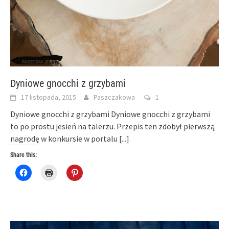
Dyniowe gnocchi z grzybami
17 listopada, 2015
Paszczakowa
1
Dyniowe gnocchi z grzybami Dyniowe gnocchi z grzybami
to po prostu jesień na talerzu. Przepis ten zdobył pierwszą
nagrodę w konkursie w portalu
[...]
Share this:
Click
Click
Click
to
to
to
share
print
share
on
(Opens
on
Facebook
in
Pinterest
(Opens
new
(Opens
in
window)
in
new
new
window)
window)