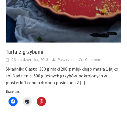
Tarta z grzybami
26 października, 2013
Paszczak
Comment
Składniki: Ciasto: 300 g mąki 200 g miękkiego masła 1 jajko
sól Nadzienie: 500 g leśnych grzybów, pokrojonych w
plasterki 1 cebula drobno posiekana 2
[...]
Share this:
Click
Click
Click
to
to
to
share
print
share
on
(Opens
on
Facebook
in
Pinterest
(Opens
new
(Opens
in
window)
in
new
new