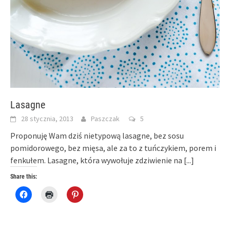
Lasagne
28 stycznia, 2013
Paszczak
5
Proponuję Wam dziś nietypową lasagne, bez sosu
pomidorowego, bez mięsa, ale za to z tuńczykiem, porem i
fenkułem. Lasagne, która wywołuje zdziwienie na
[...]
Share this:
Click
Click
Click
to
to
to
share
print
share
on
(Opens
on
Facebook
in
Pinterest
(Opens
new
(Opens