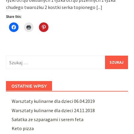
łyżki otrąb owsianych 1 łyżka otrąb pszennych 1 łyżka
chudego twarożku 2 kostki serka topionego
[...]
Share this:
Click
Click
Click
to
to
to
share
print
share
on
(Opens
on
Facebook
in
Pinterest
(Opens
new
(Opens
in
window)
in
new
new
window)
window)
Szukaj:
OSTATNIE WPISY
Warsztaty kulinarne dla dzieci 06.04.2019
Warsztaty kulinarne dla dzieci 24.11.2018
Sałatka ze szparagami i serem feta
Keto pizza