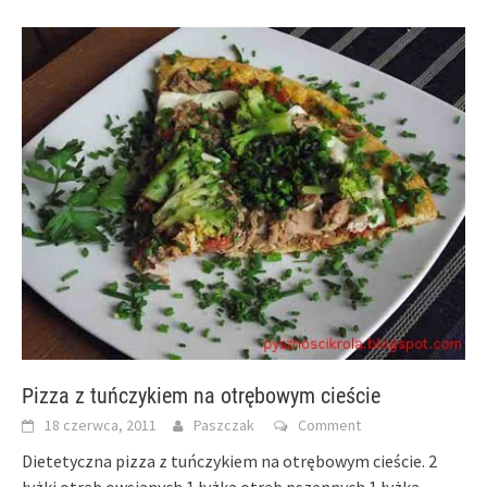
in
window)
in
new
new
window)
window)
Pizza z tuńczykiem na otrębowym cieście
18 czerwca, 2011
Paszczak
Comment
Dietetyczna pizza z tuńczykiem na otrębowym cieście. 2