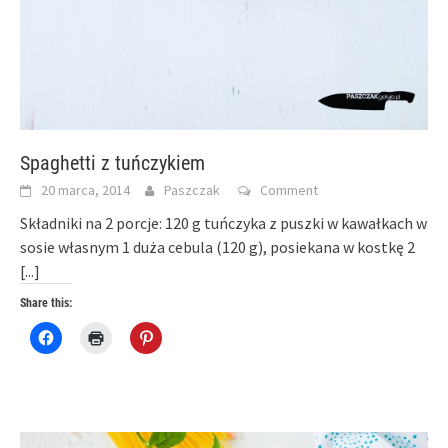
Spaghetti z tuńczykiem
20 marca, 2014
Paszczak
Comment
Składniki na 2 porcje: 120 g tuńczyka z puszki w kawałkach w
sosie własnym 1 duża cebula (120 g), posiekana w kostkę 2
[...]
Share this:
Click
Click
Click
to
to
to
share
print
share
on
(Opens
on
Facebook
in
Pinterest
(Opens
new
(Opens
in
window)
in
new
new
window)
window)