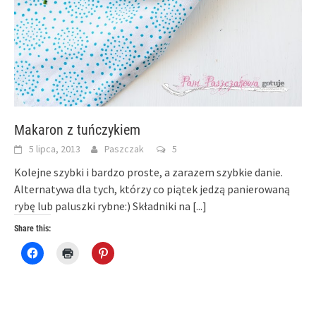
Makaron z tuńczykiem
5 lipca, 2013
Paszczak
5
Kolejne szybki i bardzo proste, a zarazem szybkie danie.
Alternatywa dla tych, którzy co piątek jedzą panierowaną
rybę lub paluszki rybne:) Składniki na
[...]
Share this:
Click
Click
Click
to
to
to
share
print
share
on
(Opens
on
Facebook
in
Pinterest
(Opens
new
(Opens
in
window)
in
new
new