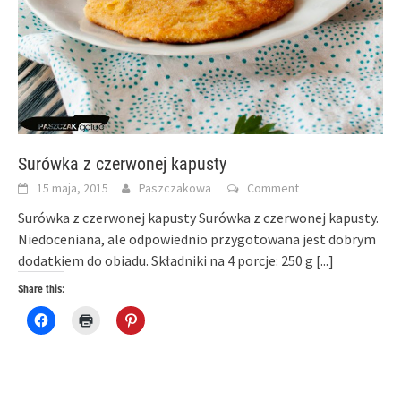
Surówka z czerwonej kapusty
15 maja, 2015
Paszczakowa
Comment
Surówka z czerwonej kapusty Surówka z czerwonej kapusty.
Niedoceniana, ale odpowiednio przygotowana jest dobrym
dodatkiem do obiadu. Składniki na 4 porcje: 250 g
[...]
Share this:
Click
Click
Click
to
to
to
share
print
share
on
(Opens
on
Facebook
in
Pinterest
(Opens
new
(Opens
in
window)
in
new
new