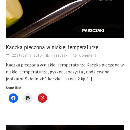
Kaczka pieczona w niskiej temperaturze
22 stycznia, 2016
Paszczak
Comment
Kaczka pieczona w niskiej temperaturze Kaczka pieczona w
niskiej temperaturze, pyszna, soczysta , nadziewana
jabłkami. Składniki: 1 kaczka – u nas 2 kg
[...]
Share this:
Click
Click
Click
to
to
to
share
print
share
on
(Opens
on
Facebook
in
Pinterest
(Opens
new
(Opens
in
window)
in
new
new
window)
window)