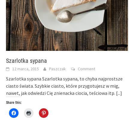
Szarlotka sypana
12 marca, 2015
Paszczak
Comment
Szarlotka sypana Szarlotka sypana, to chyba najprostsze
ciasto świata. Szybkie ciasto, które przygotujesz w mig,
nawet, jak odwiedzi Cię znienacka ciocia, teściowa itp.
[...]
Share this:
Click
Click
Click
to
to
to
share
print
share
on
(Opens
on
Facebook
in
Pinterest
(Opens
new
(Opens