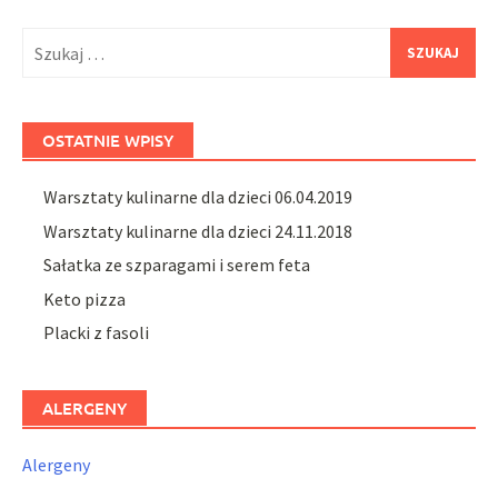
in
window)
in
new
new
window)
window)
Szukaj:
OSTATNIE WPISY
Warsztaty kulinarne dla dzieci 06.04.2019
Warsztaty kulinarne dla dzieci 24.11.2018
Sałatka ze szparagami i serem feta
Keto pizza
Placki z fasoli
ALERGENY
Alergeny