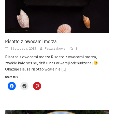
Risotto z owocami morza
8 listopada, 2015
Paszczakowa
3
Risotto z owocami morza Risotto z owocami morza,
zwykle kaloryczne, dziś u nas w wersji odchudzonej
Okazuje się, że risotto wcale nie
[...]
Share this:
Click
Click
Click
to
to
to
share
print
share
on
(Opens
on
Facebook
in
Pinterest
(Opens
new
(Opens
in
window)
in
new
new
window)
window)