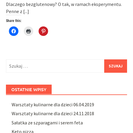
Dlaczego bezglutenowy? O tak, w ramach eksperymentu.
Penne z
[...]
Share this:
Click
Click
Click
to
to
to
share
print
share
on
(Opens
on
Facebook
in
Pinterest
(Opens
new
(Opens
in
window)
in
new
new
window)
window)
Szukaj:
OSTATNIE WPISY
Warsztaty kulinarne dla dzieci 06.04.2019
Warsztaty kulinarne dla dzieci 24.11.2018
Sałatka ze szparagami i serem feta
Keto pizza