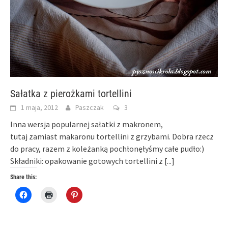
Sałatka z pierożkami tortellini
1 maja, 2012
Paszczak
3
Inna wersja popularnej sałatki z makronem,
tutaj zamiast makaronu tortellini z grzybami. Dobra rzecz
do pracy, razem z koleżanką pochłonęłyśmy całe pudło:)
Składniki: opakowanie gotowych tortellini z
[...]
Share this:
Click
Click
Click
to
to
to
share
print
share
on
(Opens
on
Facebook
in
Pinterest
(Opens
new
(Opens