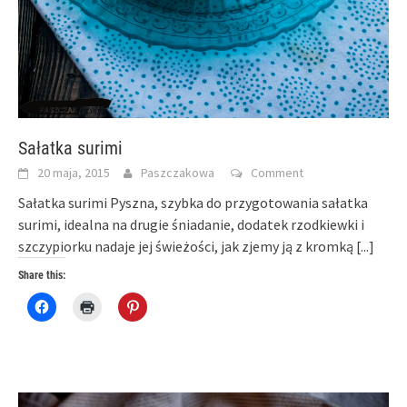
Sałatka surimi
20 maja, 2015
Paszczakowa
Comment
Sałatka surimi Pyszna, szybka do przygotowania sałatka
surimi, idealna na drugie śniadanie, dodatek rzodkiewki i
szczypiorku nadaje jej świeżości, jak zjemy ją z kromką
[...]
Share this:
Click
Click
Click
to
to
to
share
print
share
on
(Opens
on
Facebook
in
Pinterest
(Opens
new
(Opens
in
window)
in
new
new
window)
window)