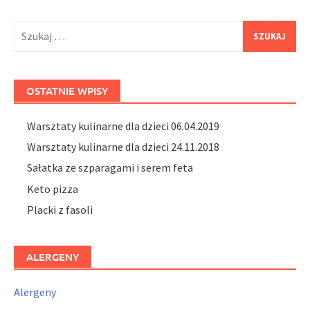
in
window)
in
new
new
window)
window)
Szukaj:
OSTATNIE WPISY
Warsztaty kulinarne dla dzieci 06.04.2019
Warsztaty kulinarne dla dzieci 24.11.2018
Sałatka ze szparagami i serem feta
Keto pizza
Placki z fasoli
ALERGENY
Alergeny