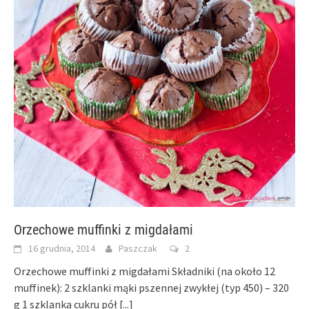
Orzechowe muffinki z migdałami
16 grudnia, 2014
Paszczak
2
Orzechowe muffinki z migdałami Składniki (na około 12
muffinek): 2 szklanki mąki pszennej zwykłej (typ 450) – 320
g 1 szklanka cukru pół
[...]