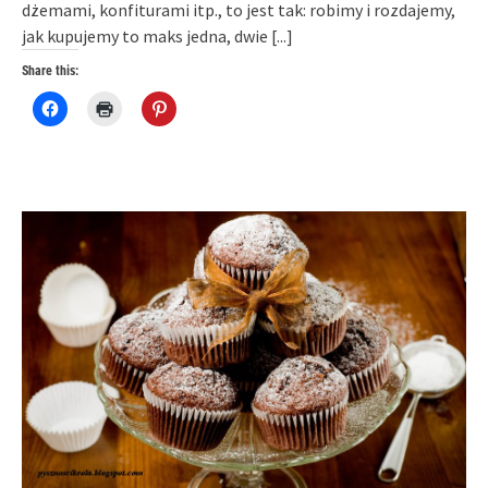
dżemami, konfiturami itp., to jest tak: robimy i rozdajemy,
jak kupujemy to maks jedna, dwie
[...]
Share this:
Click
Click
Click
to
to
to
share
print
share
on
(Opens
on
Facebook
in
Pinterest
(Opens
new
(Opens
in
window)
in
new
new
window)
window)