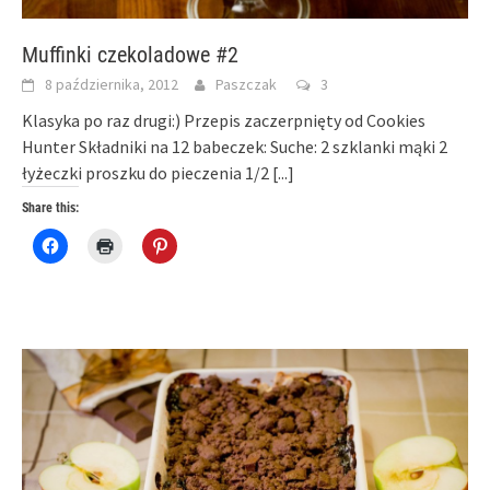
Muffinki czekoladowe #2
8 października, 2012
Paszczak
3
Klasyka po raz drugi:) Przepis zaczerpnięty od Cookies
Hunter Składniki na 12 babeczek: Suche: 2 szklanki mąki 2
łyżeczki proszku do pieczenia 1/2
[...]
Share this:
Click
Click
Click
to
to
to
share
print
share
on
(Opens
on
Facebook
in
Pinterest
(Opens
new
(Opens
in
window)
in
new
new
window)
window)