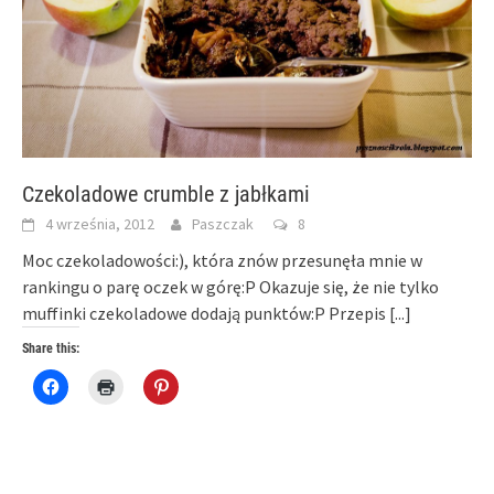
Czekoladowe crumble z jabłkami
4 września, 2012
Paszczak
8
Moc czekoladowości:), która znów przesunęła mnie w
rankingu o parę oczek w górę:P Okazuje się, że nie tylko
muffinki czekoladowe dodają punktów:P Przepis
[...]
Share this:
Click
Click
Click
to
to
to
share
print
share
on
(Opens
on
Facebook
in
Pinterest
(Opens
new
(Opens
in
window)
in
new
new