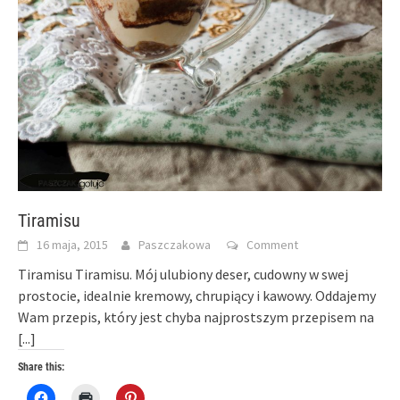
Tiramisu
16 maja, 2015
Paszczakowa
Comment
Tiramisu Tiramisu. Mój ulubiony deser, cudowny w swej
prostocie, idealnie kremowy, chrupiący i kawowy. Oddajemy
Wam przepis, który jest chyba najprostszym przepisem na
[...]
Share this:
Click
Click
Click