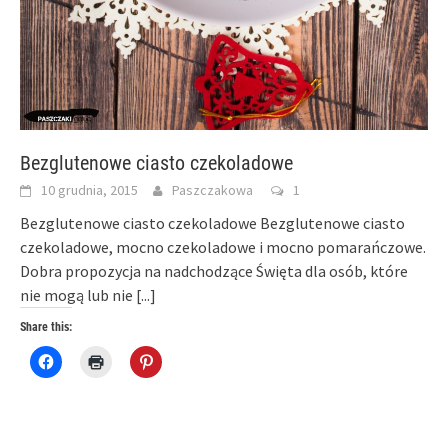
Bezglutenowe ciasto czekoladowe
10 grudnia, 2015
Paszczakowa
1
Bezglutenowe ciasto czekoladowe Bezglutenowe ciasto
czekoladowe, mocno czekoladowe i mocno pomarańczowe.
Dobra propozycja na nadchodzące Święta dla osób, które
nie mogą lub nie
[...]
Share this:
Click
Click
Click
to
to
to
share
print
share
on
(Opens
on
Facebook
in
Pinterest
(Opens
new
(Opens
in
window)
in