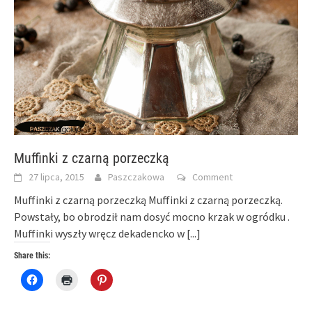
Muffinki z czarną porzeczką
27 lipca, 2015
Paszczakowa
Comment
Muffinki z czarną porzeczką Muffinki z czarną porzeczką.
Powstały, bo obrodził nam dosyć mocno krzak w ogródku .
Muffinki wyszły wręcz dekadencko w
[...]
Share this:
Click
Click
Click
to
to
to
share
print
share
on
(Opens
on