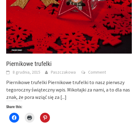
Piernikowe trufelki
8 grudnia, 2015
Paszczakowa
Comment
Piernikowe trufelki Piernikowe trufelki to nasz pierwszy
tegoroczny świąteczny wpis. Mikołajki za nami, a to dla nas
znak, że pora wziąć się za
[...]
Share this:
Click
Click
Click
to
to
to
share
print
share
on
(Opens
on
Facebook
in
Pinterest
(Opens
new
(Opens