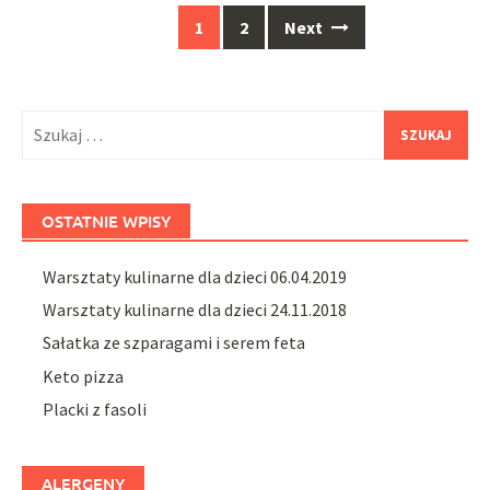
window)
window)
Posts
1
2
Next
navigation
Szukaj:
OSTATNIE WPISY
Warsztaty kulinarne dla dzieci 06.04.2019
Warsztaty kulinarne dla dzieci 24.11.2018
Sałatka ze szparagami i serem feta
Keto pizza
Placki z fasoli
ALERGENY