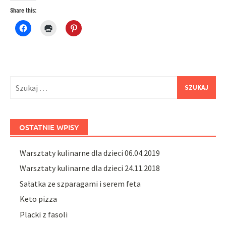
Share this:
Click
Click
Click
to
to
to
share
print
share
on
(Opens
on
Facebook
in
Pinterest
(Opens
new
(Opens
in
window)
in
new
new
window)
window)
Szukaj:
OSTATNIE WPISY
Warsztaty kulinarne dla dzieci 06.04.2019
Warsztaty kulinarne dla dzieci 24.11.2018
Sałatka ze szparagami i serem feta
Keto pizza
Placki z fasoli