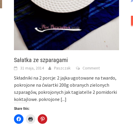
Sałatka ze szparagami
31 maja, 2014
Paszczak
Comment
Składniki na 2 porcje: 2 jajka ugotowane na twardo,
pokrojone na ćwiartki 200g obranych zielonych
szparagów, pokrojonych jak tagiatelle 2 pomidorki
koktajlowe. pokrojone
[...]
Share this:
Click
Click
Click
to
to
to
share
print
share
on
(Opens
on