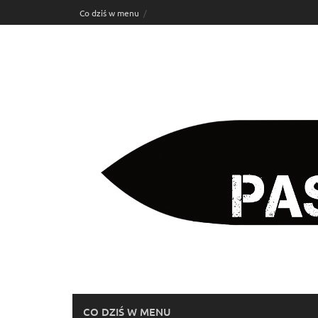
Skip
Co dziś w menu
to
content
CO DZIŚ W MENU