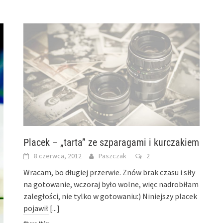
Facebook
in
Pinterest
(Opens
new
(Opens
in
window)
in
new
new
window)
window)
Placek – „tarta” ze szparagami i kurczakiem
8 czerwca, 2012
Paszczak
2
Wracam, bo długiej przerwie. Znów brak czasu i siły
na gotowanie, wczoraj było wolne, więc nadrobiłam
zaległości, nie tylko w gotowaniu:) Niniejszy placek
pojawił
[...]