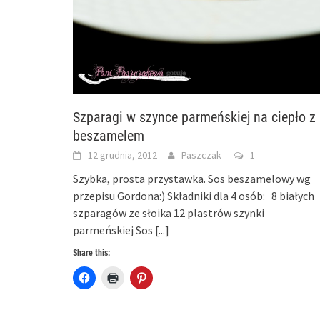
Szparagi w szynce parmeńskiej na ciepło z
beszamelem
12 grudnia, 2012
Paszczak
1
Szybka, prosta przystawka. Sos beszamelowy wg
przepisu Gordona:) Składniki dla 4 osób: 8 białych
szparagów ze słoika 12 plastrów szynki
parmeńskiej Sos
[...]
Share this:
Click
Click
Click
to
to
to
share
print
share
on
(Opens
on
Facebook
in
Pinterest