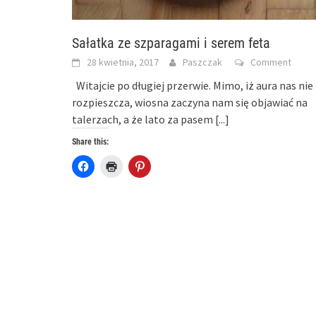
Sałatka ze szparagami i serem feta
28 kwietnia, 2017
Paszczak
Comment
Witajcie po długiej przerwie. Mimo, iż aura nas nie
rozpieszcza, wiosna zaczyna nam się objawiać na
talerzach, a że lato za pasem
[...]
Share this:
Click
Click
Click
to
to
to
share
print
share
on
(Opens
on
Facebook
in
Pinterest
(Opens
new
(Opens
in
window)
in
new
new
window)
window)