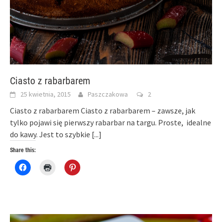
Ciasto z rabarbarem
25 kwietnia, 2015
Paszczakowa
2
Ciasto z rabarbarem Ciasto z rabarbarem – zawsze, jak
tylko pojawi się pierwszy rabarbar na targu. Proste, idealne
do kawy. Jest to szybkie
[...]
Share this:
Click
Click
Click
to
to
to
share
print
share
on
(Opens
on
Facebook
in
Pinterest
(Opens
new
(Opens
in
window)
in
new
new
window)
window)