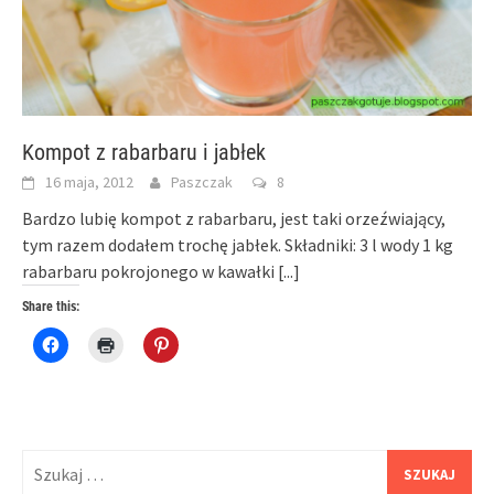
Kompot z rabarbaru i jabłek
16 maja, 2012
Paszczak
8
Bardzo lubię kompot z rabarbaru, jest taki orzeźwiający,
tym razem dodałem trochę jabłek. Składniki: 3 l wody 1 kg
rabarbaru pokrojonego w kawałki
[...]
Share this:
Click
Click
Click
to
to
to
share
print
share
on
(Opens
on
Facebook
in
Pinterest
(Opens
new
(Opens
in
window)
in
new
new
window)
window)
Szukaj: