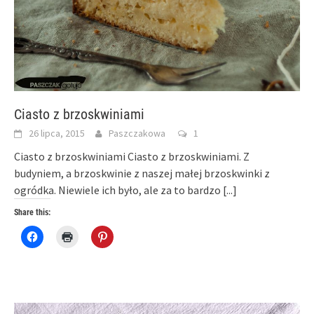
Ciasto z brzoskwiniami
26 lipca, 2015
Paszczakowa
1
Ciasto z brzoskwiniami Ciasto z brzoskwiniami. Z
budyniem, a brzoskwinie z naszej małej brzoskwinki z
ogródka. Niewiele ich było, ale za to bardzo
[...]
Share this:
Click
Click
Click
to
to
to
share
print
share
on
(Opens
on
Facebook
in
Pinterest
(Opens
new
(Opens
in
window)
in
new
new
window)
window)