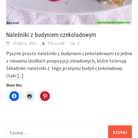
Naleśniki z budyniem czekoladowym
23 lipca, 2011
Paszczak
3
Pyszne proste naleśniki z budyniem czekoladowym to jedna
z niewielu słodkich propozycji obiadowych, które toleruję.
Składniki: naleśniki z tego przepisu budyń czekoladowy
(taki
[...]
Share this:
Click
Click
Click
to
to
to
share
print
share
on
(Opens
on
Facebook
in
Pinterest
(Opens
new
(Opens
in
window)
in
new
new
window)
window)
Szukaj: