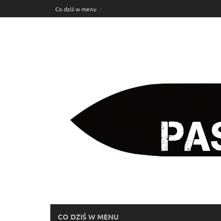
Skip
Co dziś w menu
to
content
CO DZIŚ W MENU