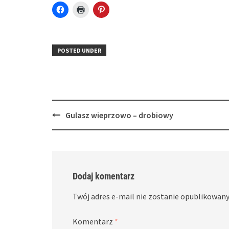
Click
Click
Click
to
to
to
share
print
share
on
(Opens
on
Facebook
in
Pinterest
(Opens
new
(Opens
in
window)
in
POSTED UNDER
new
new
window)
window)
Post
Gulasz wieprzowo – drobiowy
navigation
Dodaj komentarz
Twój adres e-mail nie zostanie opublikowany
Komentarz
*