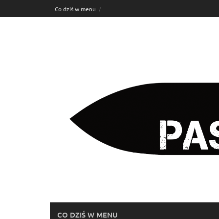
Skip
Co dziś w menu
to
content
CO DZIŚ W MENU