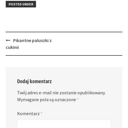
in
window)
in
POSTED UNDER
new
new
window)
window)
Post
Pikantne paluszki z
navigation
cukinii
Dodaj komentarz
Twój adres e-mail nie zostanie opublikowany.
Wymagane pola są oznaczone
*
Komentarz
*