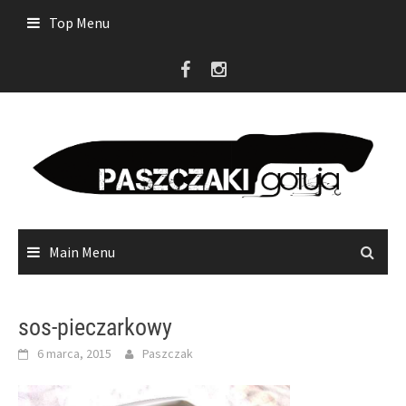
Skip
Top Menu
to
content
Main Menu
sos-pieczarkowy
6 marca, 2015
Paszczak