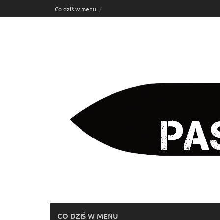
Skip
Co dziś w menu
to
content
CO DZIŚ W MENU