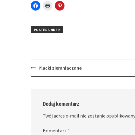
Click
Click
Click
to
to
to
share
print
share
on
(Opens
on
Facebook
in
Pinterest
(Opens
new
(Opens
in
window)
in
POSTED UNDER
new
new
window)
window)
Post
Placki ziemniaczane
navigation
Dodaj komentarz
Twój adres e-mail nie zostanie opublikowany
Komentarz
*