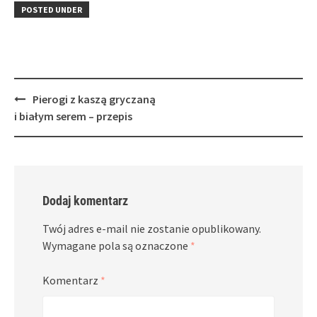
in
window)
in
POSTED UNDER
new
new
window)
window)
Post
Pierogi z kaszą gryczaną
navigation
i białym serem – przepis
Dodaj komentarz
Twój adres e-mail nie zostanie opublikowany.
Wymagane pola są oznaczone
*
Komentarz
*