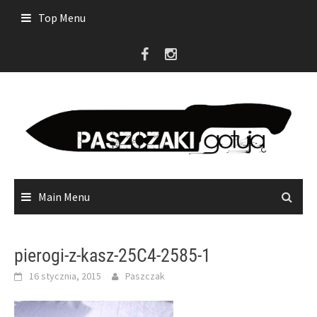
Skip
Top Menu
to
content
Main Menu
pierogi-z-kasz-25C4-2585-1
16 stycznia, 2015
Paszczak