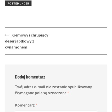
in
window)
in
POSTED UNDER
new
new
window)
window)
Post
Kremowy i chrupiący
navigation
deser jabłkowy z
cynamonem
Dodaj komentarz
Twój adres e-mail nie zostanie opublikowany.
Wymagane pola są oznaczone
*
Komentarz
*