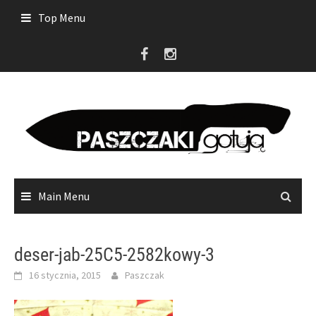
Skip
Top Menu
to
content
Main Menu
deser-jab-25C5-2582kowy-3
16 stycznia, 2015
Paszczak