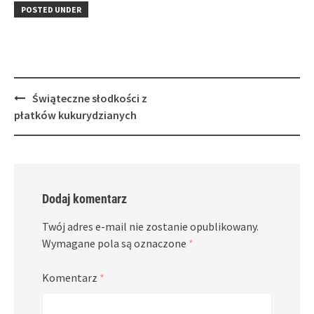
in
window)
in
POSTED UNDER
new
new
window)
window)
Post
Świąteczne słodkości z
navigation
płatków kukurydzianych
Dodaj komentarz
Twój adres e-mail nie zostanie opublikowany.
Wymagane pola są oznaczone
*
Komentarz
*