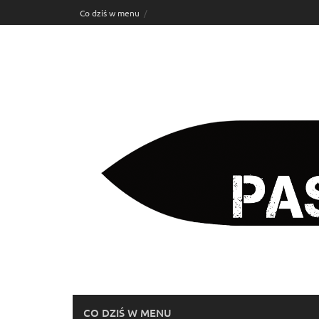
Skip
Co dziś w menu
to
content
CO DZIŚ W MENU