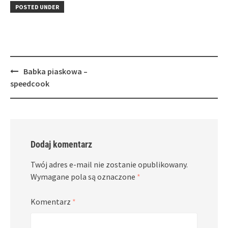
in
window)
in
POSTED UNDER
new
new
window)
window)
Post
Babka piaskowa –
navigation
speedcook
Dodaj komentarz
Twój adres e-mail nie zostanie opublikowany.
Wymagane pola są oznaczone
*
Komentarz
*