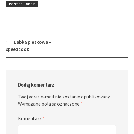
in
window)
in
POSTED UNDER
new
new
window)
window)
Post
Babka piaskowa –
navigation
speedcook
Dodaj komentarz
Twój adres e-mail nie zostanie opublikowany.
Wymagane pola są oznaczone
*
Komentarz
*