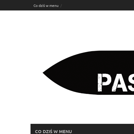
Skip
Co dziś w menu
to
content
CO DZIŚ W MENU