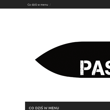
Skip
Co dziś w menu
to
content
CO DZIŚ W MENU