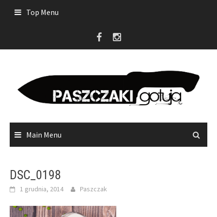
Skip
Top Menu
to
content
Main Menu
DSC_0198
1 grudnia, 2014
Paszczak