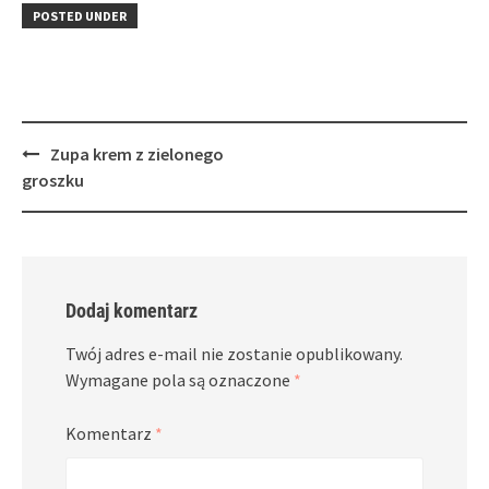
in
window)
in
POSTED UNDER
new
new
window)
window)
Post
Zupa krem z zielonego
navigation
groszku
Dodaj komentarz
Twój adres e-mail nie zostanie opublikowany.
Wymagane pola są oznaczone
*
Komentarz
*