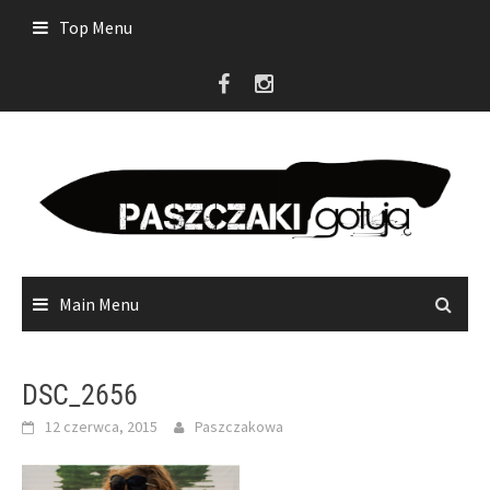
Skip
Top Menu
to
content
Main Menu
DSC_2656
12 czerwca, 2015
Paszczakowa