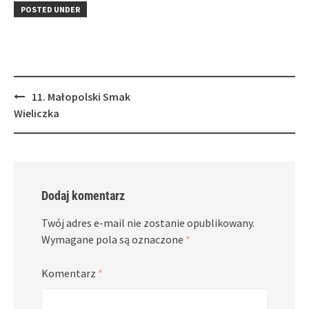
in
window)
in
POSTED UNDER
new
new
window)
window)
Post
11. Małopolski Smak
navigation
Wieliczka
Dodaj komentarz
Twój adres e-mail nie zostanie opublikowany.
Wymagane pola są oznaczone
*
Komentarz
*