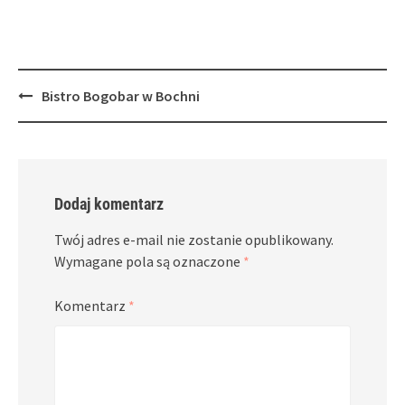
window)
window)
Post
Bistro Bogobar w Bochni
navigation
Dodaj komentarz
Twój adres e-mail nie zostanie opublikowany.
Wymagane pola są oznaczone
*
Komentarz
*