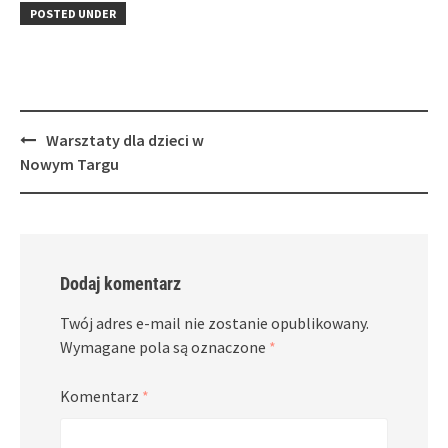
in
window)
in
POSTED UNDER
new
new
window)
window)
Post
Warsztaty dla dzieci w
navigation
Nowym Targu
Dodaj komentarz
Twój adres e-mail nie zostanie opublikowany.
Wymagane pola są oznaczone
*
Komentarz
*