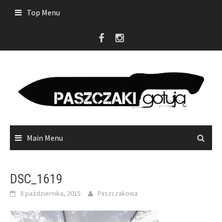
Skip
Top Menu
to
content
Main Menu
DSC_1619
8 października, 2015
Paszczakowa