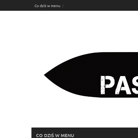
Skip
Co dziś w menu
to
content
CO DZIŚ W MENU