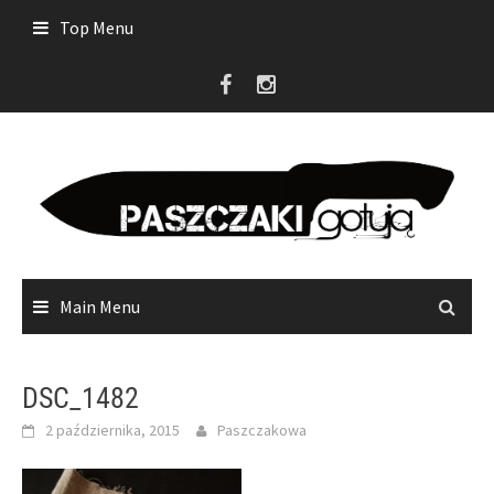
Skip
Top Menu
to
content
Main Menu
DSC_1482
2 października, 2015
Paszczakowa