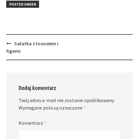
in
window)
in
POSTED UNDER
new
new
window)
window)
Post
Sałatka z łososiem i
navigation
figami
Dodaj komentarz
Twój adres e-mail nie zostanie opublikowany.
Wymagane pola są oznaczone
*
Komentarz
*