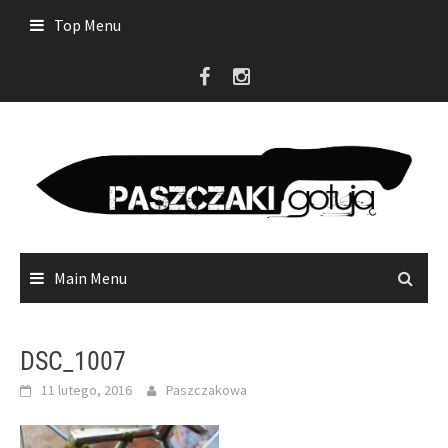
Skip
Top Menu
to
content
Main Menu
DSC_1007
11 lutego, 2016
Paszczakowa