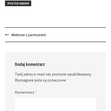
in
window)
in
POSTED UNDER
new
new
window)
window)
Post
Mielone z jarmużem
navigation
Dodaj komentarz
Twój adres e-mail nie zostanie opublikowany.
Wymagane pola są oznaczone
*
Komentarz
*