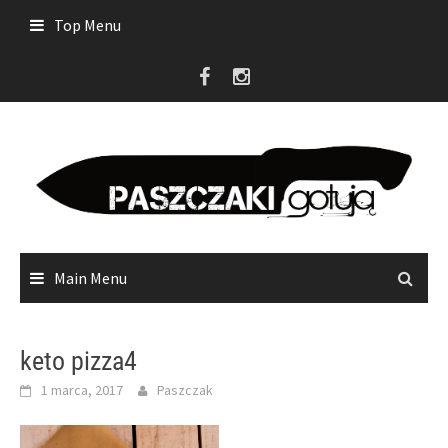
Skip
Top Menu
to
content
Main Menu
keto pizza4
1 marca, 2017
Paszczak