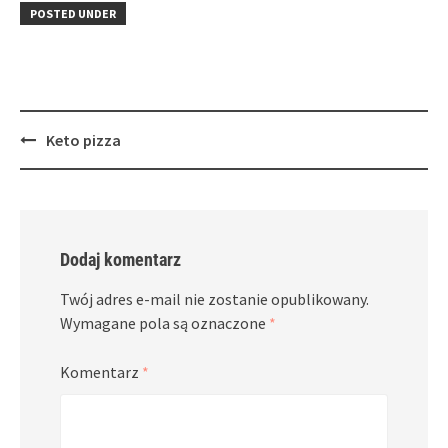
in
window)
in
POSTED UNDER
new
new
window)
window)
Post
Keto pizza
navigation
Dodaj komentarz
Twój adres e-mail nie zostanie opublikowany.
Wymagane pola są oznaczone
*
Komentarz
*