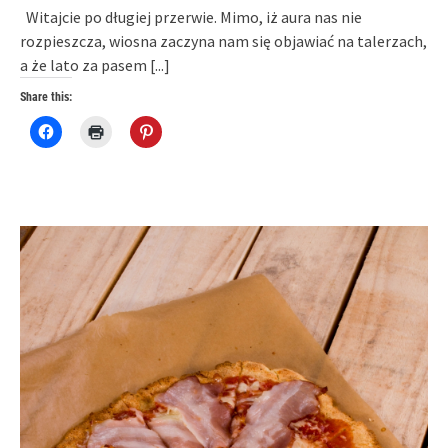
Witajcie po długiej przerwie. Mimo, iż aura nas nie
rozpieszcza, wiosna zaczyna nam się objawiać na talerzach,
a że lato za pasem
[...]
Share this:
Click
Click
Click
to
to
to
share
print
share
on
(Opens
on
Facebook
in
Pinterest
(Opens
new
(Opens
in
window)
in
new
new
window)
window)