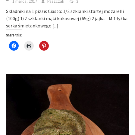
1 marca, 2017
Paszczak
2
Składniki na 1 pizze: Ciasto: 1/2 szklanki startej mozarelli
(100g) 1/2 szklanki mąki kokosowej (65g) 2 jajka – M 1 łyżka
serka śmietankowego
[...]
Share this:
Click
Click
Click
to
to
to
share
print
share
on
(Opens
on
Facebook
in
Pinterest
(Opens
new
(Opens
in
window)
in
new
new
window)
window)