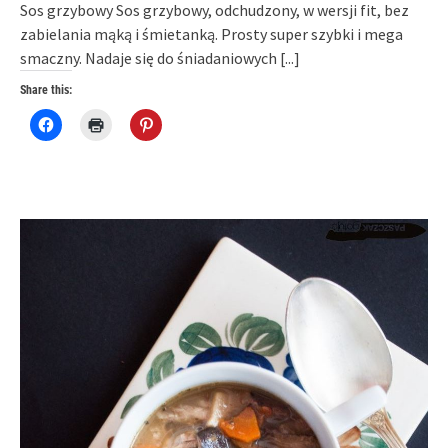
Sos grzybowy Sos grzybowy, odchudzony, w wersji fit, bez
zabielania mąką i śmietanką. Prosty super szybki i mega
smaczny. Nadaje się do śniadaniowych
[...]
Share this:
Click
Click
Click
to
to
to
share
print
share
on
(Opens
on
Facebook
in
Pinterest
(Opens
new
(Opens
in
window)
in
new
new
window)
window)