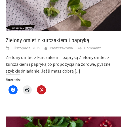
Zielony omlet z kurczakiem i papryką
8 listopada, 2015
Paszczakowa
Comment
Zielony omlet z kurczakiem i papryką Zielony omlet z
kurczakiem i papryką to propozycja na zdrowe, pyszne i
szybkie śniadanie. Jeśli masz dobrą
[...]
Share this:
Click
Click
Click
to
to
to
share
print
share
on
(Opens
on
Facebook
in
Pinterest
(Opens
new
(Opens
in
window)
in
new
new
window)
window)