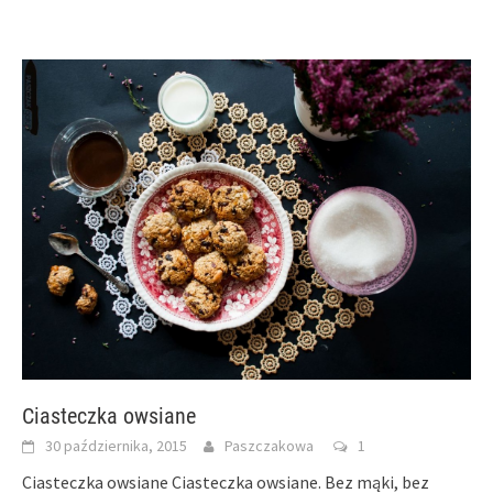
Facebook
in
Pinterest
(Opens
new
(Opens
in
window)
in
new
new
window)
window)
Ciasteczka owsiane
30 października, 2015
Paszczakowa
1
Ciasteczka owsiane Ciasteczka owsiane. Bez mąki, bez