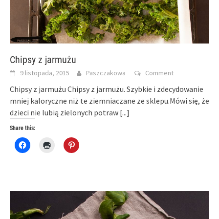
Chipsy z jarmużu
9 listopada, 2015
Paszczakowa
Comment
Chipsy z jarmużu Chipsy z jarmużu. Szybkie i zdecydowanie
mniej kaloryczne niż te ziemniaczane ze sklepu.Mówi się, że
dzieci nie lubią zielonych potraw
[...]
Share this:
Click
Click
Click
to
to
to
share
print
share
on
(Opens
on
Facebook
in
Pinterest
(Opens
new
(Opens
in
window)
in
new
new
window)
window)