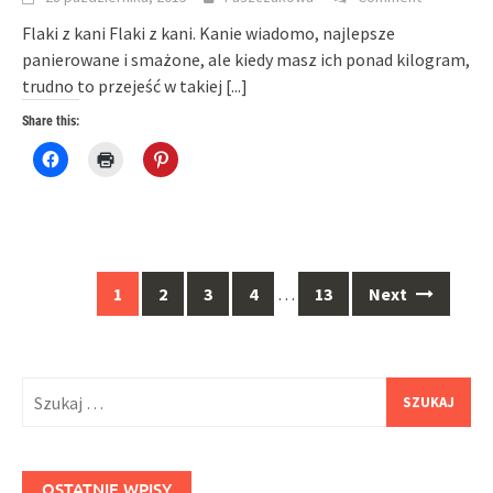
Flaki z kani Flaki z kani. Kanie wiadomo, najlepsze
panierowane i smażone, ale kiedy masz ich ponad kilogram,
trudno to przejeść w takiej
[...]
Share this:
Click
Click
Click
to
to
to
share
print
share
on
(Opens
on
Facebook
in
Pinterest
(Opens
new
(Opens
in
window)
in
new
new
window)
window)
Posts
1
2
3
4
…
13
Next
navigation
Szukaj:
OSTATNIE WPISY