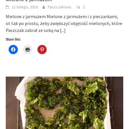
11 lutego, 2016
Paszczakowa
2
Mielone z jarmużem Mielone z jarmużem i z pieczarkami,
ot tak po prostu, żeby zwiększyć objętość mielonych, które
Paszczak zabrał ze sobą na
[...]
Share this:
Click
Click
Click
to
to
to
share
print
share
on
(Opens
on
Facebook
in
Pinterest
(Opens
new
(Opens
in
window)
in
new
new
window)
window)