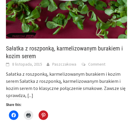
Sałatka z roszponką, karmelizowanym burakiem i
kozim serem
8 listopada, 2015
Paszczakowa
Comment
Sałatka z roszponką, karmelizowanym burakiem i kozim
serem Sałatka z roszponką, karmelizowanym burakiem i
kozim serem to klasyczne połączenie smakowe. Zawsze się
sprawdza,
[...]
Share this:
Click
Click
Click
to
to
to
share
print
share
on
(Opens
on
Facebook
in
Pinterest