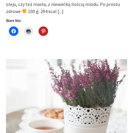
oleju, czy też masła, z niewielką ilością miodu. Po prostu
zdrowe
100 g: 294 kcal
[...]
Share this:
Click
Click
Click
to
to
to
share
print
share
on
(Opens
on
Facebook
in
Pinterest
(Opens
new
(Opens
in
window)
in
new
new
window)
window)