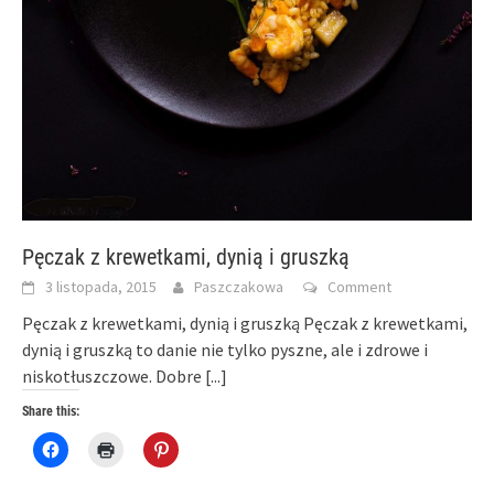
Pęczak z krewetkami, dynią i gruszką
3 listopada, 2015
Paszczakowa
Comment
Pęczak z krewetkami, dynią i gruszką Pęczak z krewetkami,
dynią i gruszką to danie nie tylko pyszne, ale i zdrowe i
niskotłuszczowe. Dobre
[...]
Share this:
Click
Click
Click
to
to
to
share
print
share
on
(Opens
on