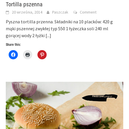
Tortilla pszenna
20 września, 2014
Paszczak
Comment
Pyszna tortilla przenna. Składniki na 10 placków: 420 g
mąki pszennej zwykłej typ 550 1 łyżeczka soli 240 ml
gorącej wody 2 łyżki
[...]
Share this:
Click
Click
Click
to
to
to
share
print
share
on
(Opens
on
Facebook
in
Pinterest
(Opens
new
(Opens
in
window)
in
new
new
window)
window)