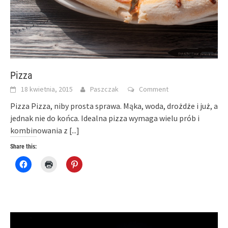
Pizza
18 kwietnia, 2015
Paszczak
Comment
Pizza Pizza, niby prosta sprawa. Mąka, woda, drożdże i już, a
jednak nie do końca. Idealna pizza wymaga wielu prób i
kombinowania z
[...]
Share this:
Click
Click
Click
to
to
to
share
print
share
on
(Opens
on
Facebook
in
Pinterest
(Opens
new
(Opens
in
window)
in
new
new
window)
window)