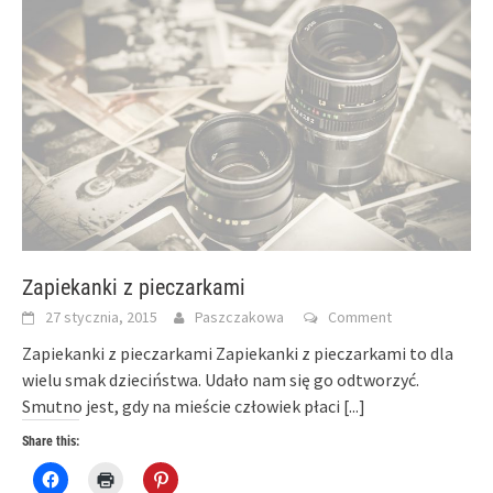
Zapiekanki z pieczarkami
27 stycznia, 2015
Paszczakowa
Comment
Zapiekanki z pieczarkami Zapiekanki z pieczarkami to dla
wielu smak dzieciństwa. Udało nam się go odtworzyć.
Smutno jest, gdy na mieście człowiek płaci
[...]
Share this:
Click
Click
Click
to
to
to