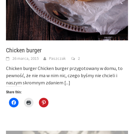
Chicken burger
26 marca, 2015
Paszczak
2
Chicken burger Chicken burger przygotowany w domu, to
pewność, że nie ma w nim nic, czego byśmy nie chcieli i
naszym skromnym zdaniem
[...]
Share this:
Click
Click
Click
to
to
to
share
print
share
on
(Opens
on
Facebook
in
Pinterest
(Opens
new
(Opens
in
window)
in
new
new
window)
window)