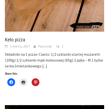
Keto pizza
1 marca, 2017
Paszczak
2
Składniki na 1 pizze: Ciasto: 1/2 szklanki startej mozarelli
(100g) 1/2 szklanki mąki kokosowej (65g) 2 jajka – M 1 łyżka
serka śmietankowego
[...]
Share this:
Click
Click
Click
to
to
to
share
print
share
on
(Opens
on
Facebook
in
Pinterest
(Opens
new
(Opens
in
window)
in
new
new
window)
window)