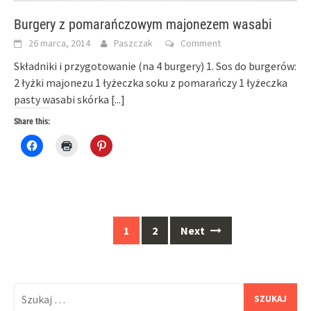
Burgery z pomarańczowym majonezem wasabi
26 marca, 2014
Paszczak
Comment
Składniki i przygotowanie (na 4 burgery) 1. Sos do burgerów:
2 łyżki majonezu 1 łyżeczka soku z pomarańczy 1 łyżeczka
pasty wasabi skórka
[...]
Share this:
Click
Click
Click
to
to
to
share
print
share
on
(Opens
on
Facebook
in
Pinterest
(Opens
new
(Opens
in
window)
in
new
new
window)
window)
Posts
1
2
Next
navigation
Szukaj: