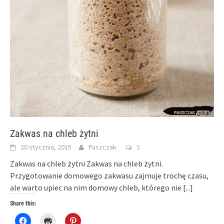
Zakwas na chleb żytni
20 stycznia, 2015
Paszczak
1
Zakwas na chleb żytni Zakwas na chleb żytni.
Przygotowanie domowego zakwasu zajmuje trochę czasu,
ale warto upiec na nim domowy chleb, którego nie
[...]
Share this:
Click
Click
Click