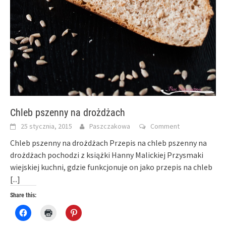
Chleb pszenny na drożdżach
25 stycznia, 2015
Paszczakowa
Comment
Chleb pszenny na drożdżach Przepis na chleb pszenny na
drożdżach pochodzi z książki Hanny Malickiej Przysmaki
wiejskiej kuchni, gdzie funkcjonuje on jako przepis na chleb
[...]
Share this:
Click
Click
Click
to
to
to
share
print
share