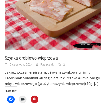
Szynka drobiowo-wieprzowa
2 czerwca, 2014
Paszczak
2
Jak już wcześniej pisałem, używam szynkowaru firmy
Tradismak. Składniki: 40 dag piersi z kurczaka 40 mielonego
mięsa wieprzowego (ja użyłem szynki wieprzowej) 10g
[...]
Share this:
Click
Click
Click
to
to
to
share
print
share