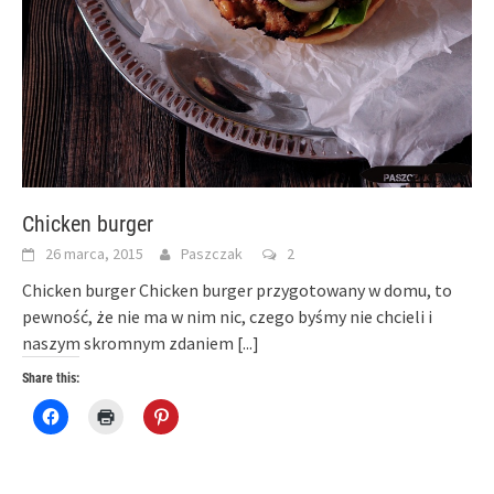
Chicken burger
26 marca, 2015
Paszczak
2
Chicken burger Chicken burger przygotowany w domu, to
pewność, że nie ma w nim nic, czego byśmy nie chcieli i
naszym skromnym zdaniem
[...]
Share this:
Click
Click
Click
to
to
to
share
print
share
on
(Opens
on
Facebook
in
Pinterest
(Opens
new
(Opens