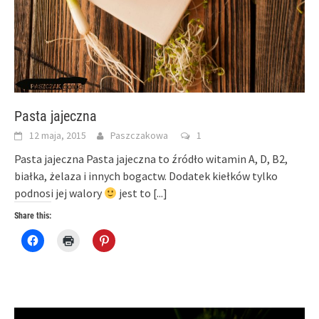
Pasta jajeczna
12 maja, 2015
Paszczakowa
1
Pasta jajeczna Pasta jajeczna to źródło witamin A, D, B2,
białka, żelaza i innych bogactw. Dodatek kiełków tylko
podnosi jej walory
jest to
[...]
Share this:
Click
Click
Click
to
to
to
share
print
share
on
(Opens
on
Facebook
in
Pinterest
(Opens
new
(Opens
in
window)
in
new
new
window)
window)