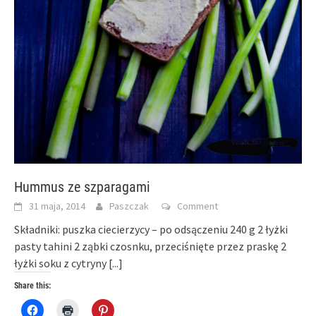
Hummus ze szparagami
31 maja, 2014
Paszczak
Comment
Składniki: puszka ciecierzycy – po odsączeniu 240 g 2 łyżki
pasty tahini 2 ząbki czosnku, przeciśnięte przez praskę 2
łyżki soku z cytryny
[...]
Share this:
Click
Click
Click