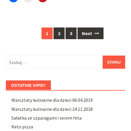
to
to
to
share
print
share
on
(Opens
on
Facebook
in
Pinterest
(Opens
new
(Opens
in
window)
in
new
new
window)
window)
Posts
1
2
3
Next
navigation
Szukaj:
OSTATNIE WPISY
Warsztaty kulinarne dla dzieci 06.04.2019
Warsztaty kulinarne dla dzieci 24.11.2018
Sałatka ze szparagami i serem feta
Keto pizza