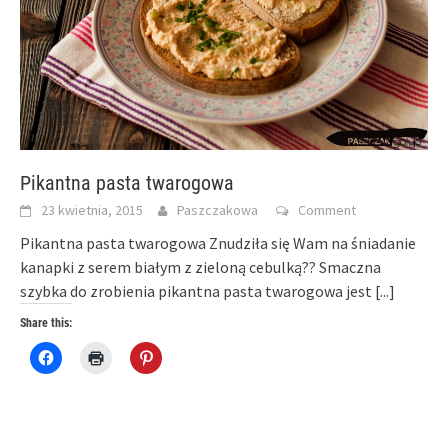
Pikantna pasta twarogowa
23 kwietnia, 2015
Paszczakowa
Comment
Pikantna pasta twarogowa Znudziła się Wam na śniadanie
kanapki z serem białym z zieloną cebulką?? Smaczna
szybka do zrobienia pikantna pasta twarogowa jest
[...]
Share this:
Click
Click
Click
to
to
to
share
print
share
on
(Opens
on
Facebook
in
Pinterest
(Opens
new
(Opens
in
window)
in
new
new