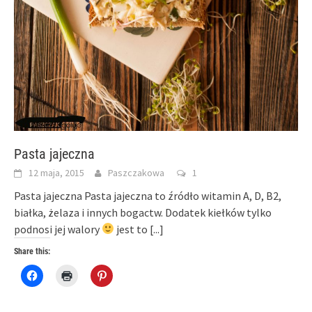
Pasta jajeczna
12 maja, 2015
Paszczakowa
1
Pasta jajeczna Pasta jajeczna to źródło witamin A, D, B2,
białka, żelaza i innych bogactw. Dodatek kiełków tylko
podnosi jej walory
jest to
[...]
Share this:
Click
Click
Click
to
to
to
share
print
share
on
(Opens
on
Facebook
in
Pinterest