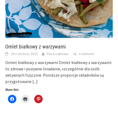
Omlet białkowy z warzywami
24 czerwca, 2015
Paszczakowa
Comment
Omlet białkowy z warzywami Omlet białkowy z warzywami
to zdrowe i pożywne śniadanie, szczególnie dla osób
aktywnych fizycznie. Poniższe proporcje składników są
przygotowane
[...]
Share this:
Click
Click
Click
to
to
to
share
print
share
on
(Opens
on
Facebook
in
Pinterest
(Opens
new
(Opens