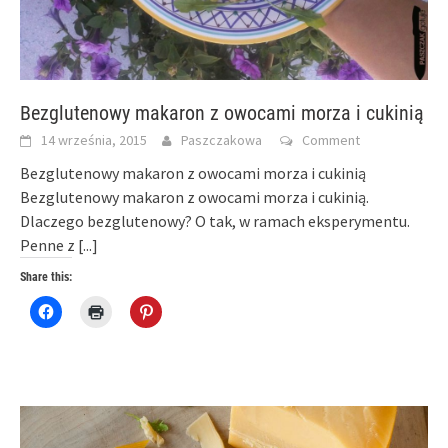
Bezglutenowy makaron z owocami morza i cukinią
14 września, 2015
Paszczakowa
Comment
Bezglutenowy makaron z owocami morza i cukinią
Bezglutenowy makaron z owocami morza i cukinią.
Dlaczego bezglutenowy? O tak, w ramach eksperymentu.
Penne z
[...]
Share this:
Click
Click
Click
to
to
to
share
print
share
on
(Opens
on
Facebook
in
Pinterest
(Opens
new
(Opens
in
window)
in
new
new
window)
window)