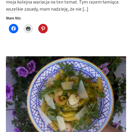
moja kolejna wariacja na ten temat. Tym razem łamiąca
wszelkie zasady, mam nadzieję, że nie
[...]
Share this:
Click
Click
Click
to
to
to
share
print
share
on
(Opens
on
Facebook
in
Pinterest
(Opens
new
(Opens
in
window)
in
new
new
window)
window)