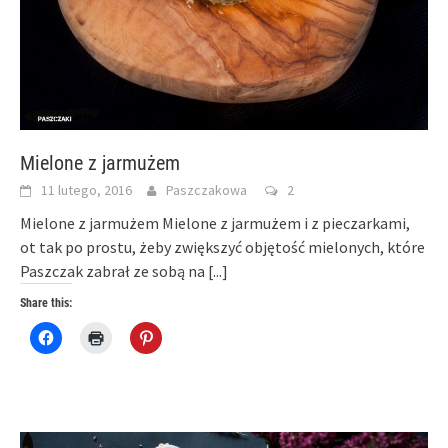
Mielone z jarmużem
11 lutego, 2016
Paszczakowa
2
Mielone z jarmużem Mielone z jarmużem i z pieczarkami,
ot tak po prostu, żeby zwiększyć objętość mielonych, które
Paszczak zabrał ze sobą na
[...]
Share this:
Click
Click
Click
to
to
to
share
print
share
on
(Opens
on
Facebook
in
Pinterest
(Opens
new
(Opens
in
window)
in
new
new
window)
window)