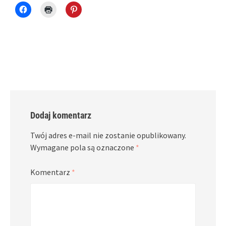
Click
Click
Click
to
to
to
share
print
share
on
(Opens
on
Facebook
in
Pinterest
(Opens
new
(Opens
in
window)
in
new
new
window)
window)
Dodaj komentarz
Twój adres e-mail nie zostanie opublikowany.
Wymagane pola są oznaczone
*
Komentarz
*