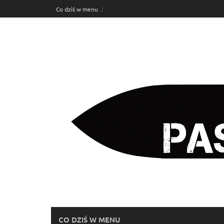
Skip
Co dziś w menu
to
content
CO DZIŚ W MENU