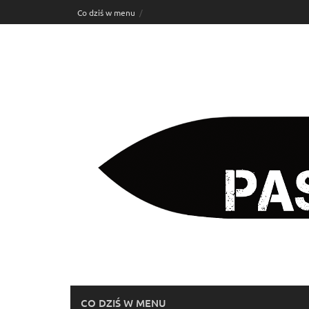
Skip
Co dziś w menu
to
content
CO DZIŚ W MENU