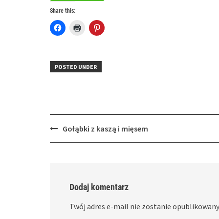
Share this:
Click
Click
Click
to
to
to
share
print
share
on
(Opens
on
Facebook
in
Pinterest
(Opens
new
(Opens
in
window)
in
POSTED UNDER
new
new
window)
window)
Post
Gołąbki z kaszą i mięsem
navigation
Dodaj komentarz
Twój adres e-mail nie zostanie opublikowany