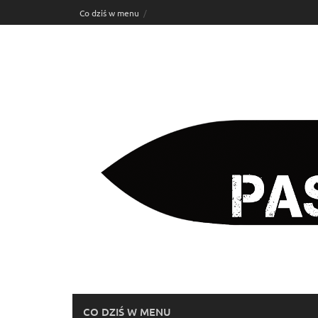
Skip
Co dziś w menu
to
content
CO DZIŚ W MENU