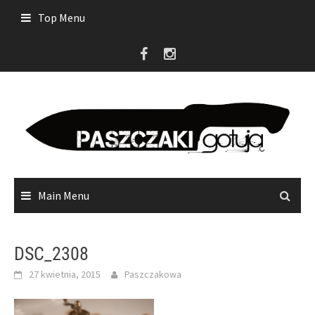
Skip
Top Menu
to
content
Main Menu
DSC_2308
27 kwietnia, 2015
Paszczakowa