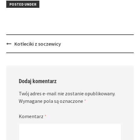
in
window)
in
POSTED UNDER
new
new
window)
window)
Post
Kotleciki z soczewicy
navigation
Dodaj komentarz
Twój adres e-mail nie zostanie opublikowany.
Wymagane pola są oznaczone
*
Komentarz
*